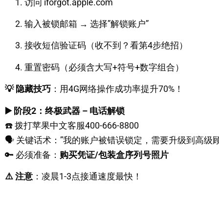
访问 iforgot.apple.com
输入被锁邮箱 → 选择”解锁账户”
接收短信验证码（收不到？看第4步绝招）
重置密码（必须含大写+符号+数字组合）
💡 隐藏技巧
：用4G网络操作成功率提升70%！
▶️ 阶段2：终极武器 – 电话解锁
☎️ 拨打苹果中文客服400-666-8800
🗣️ 关键话术：”我的账户被错误锁定，需要升级到高级顾
🔑 必须准备：
购买凭证/包装盒序列号照片
⚠️ 注意
：凌晨1-3点接通速度最快！