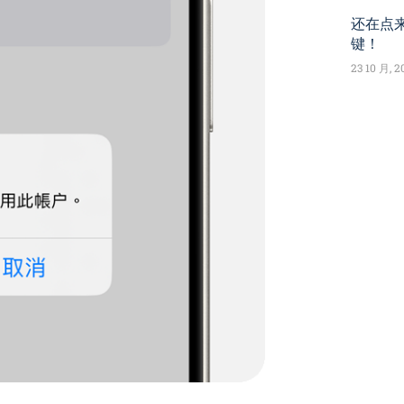
还在点来
键！
23 10 月, 2